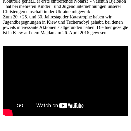
Kontrolle geriet.Der erste eintreffende Notarzt - Valentin Bjelokon
- hat bei mehreren Kinder - und Jugendunternehmungen unserer
Christengemeinschaft in der Ukraine mitgewirkt.
Zum 20. / 25. und 30. Jahrestag der Katastrophe haben wir
Jugendbegegnungen in Kiew und Tschernobyl gehabt, bei denen
jeweils interessante Aktionen stattgefunden haben. Die hier gezeigte
ist in Kiew auf dem Majdan am 26. April 2016 gewesen.